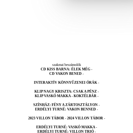
szakmai beszámolók
CD KISS BARNA: ÉLEK MÉG
-
CD VAKON BENED
-
INTERAKTÍV KÖNNYŰZENEI ÓRÁK
-
KLIP NAGY KRISZTA: CSAK A PÉNZ
-
KLIP VASKÓ MAKKA - KOKTÉLBÁR
-
SZÍNHÁZ: FÉNY A ZÁRTOSZTÁLYON
-
ERDÉLYI TURNÉ: VAKON BENNED
-
2023 VILLON TÁBOR
-
2024 VILLON TÁBOR
-
ERDÉLYI TURNÉ: VASKÓ MAKKA
-
ERDÉLYI TURNÉ: VILLON TRIÓ
-