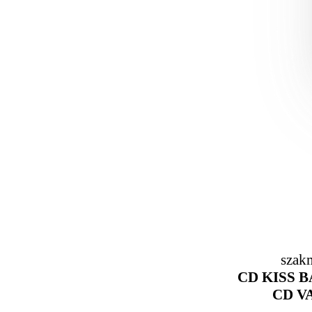
szak
CD KISS 
CD V